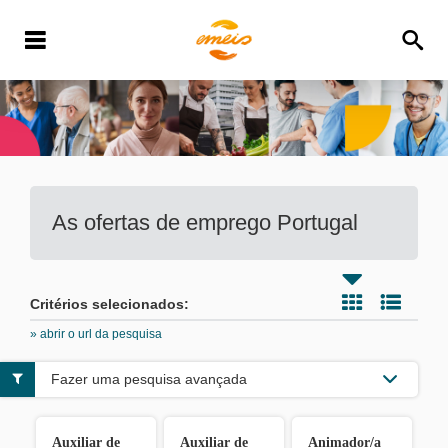
As ofertas de emprego
Portugal
Critérios selecionados:
» abrir o url da pesquisa
Fazer uma pesquisa avançada
Auxiliar de
Auxiliar de
Animador/a