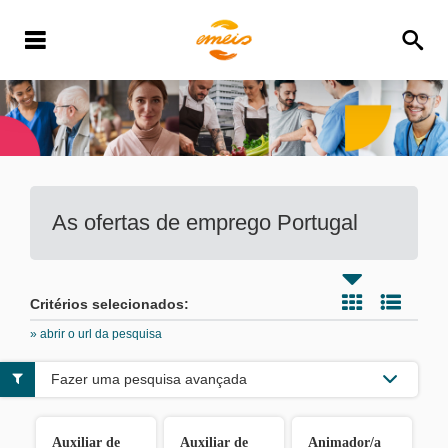
As ofertas de emprego
Portugal
Critérios selecionados:
» abrir o url da pesquisa
Fazer uma pesquisa avançada
Auxiliar de
Auxiliar de
Animador/a