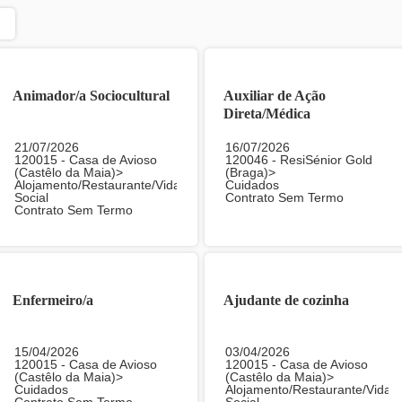
Animador/a Sociocultural
Auxiliar de Ação
Direta/Médica
21/07/2026
16/07/2026
120015 - Casa de Avioso
120046 - ResiSénior Gold
(Castêlo da Maia)>
(Braga)>
Alojamento/Restaurante/Vida
Cuidados
Social
Contrato Sem Termo
Contrato Sem Termo
Enfermeiro/a
Ajudante de cozinha
15/04/2026
03/04/2026
120015 - Casa de Avioso
120015 - Casa de Avioso
(Castêlo da Maia)>
(Castêlo da Maia)>
Cuidados
Alojamento/Restaurante/Vida