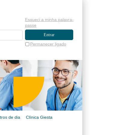
Esqueci a minha palavra-
passe
Permanecer ligado
tros de dia
Clínica Giesta