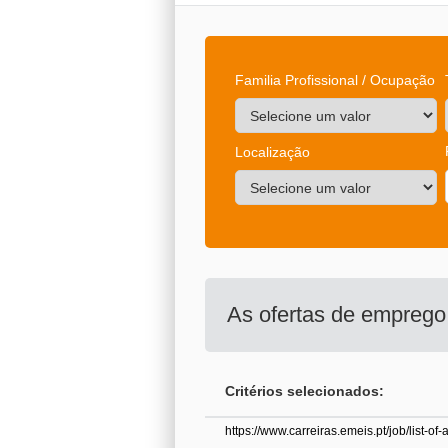
Familia Profissional / Ocupação
Localização
As ofertas de empreg
Critérios selecionados:
https://www.carreiras.emeis.pt/job/list-