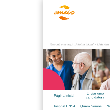
Encontra-se aqui :
Página inicial
Lista das
Enviar uma
Página inicial
candidatura
espontânea
Hospital HNSA
Quem Somos
No