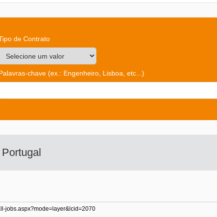
Tipo de Contrato
Palavras-chave
(ex.: Engenheiro, Lisboa, etc...)
o
Portugal
of-all-jobs.aspx?mode=layer&lcid=2070