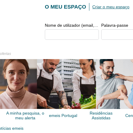
O MEU ESPAÇO
Criar o meu espaço
Nome de utilizador (email, de tipo exemplo@exemplo.pt)
Palavra-passe
 ofertas
A minha pesquisa, o
Residências
emeis Portugal
Cen
meu alerta
Assistidas
tícias emeis