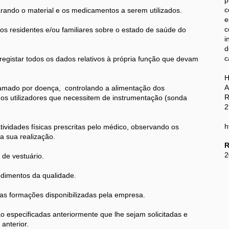
p
c
ando o material e os medicamentos a serem utilizados.
e
c
s residentes e/ou familiares sobre o estado de saúde do
i
d
c
 registar todos os dados relativos à própria função que devam
A
amado por doença, controlando a alimentação dos
R
 os utilizadores que necessitem de instrumentação (sonda
2
h
ividades físicas prescritas pelo médico, observando os
a sua realização.
R
2
de vestuário.
dimentos da qualidade.
as formações disponibilizadas pela empresa.
 especificadas anteriormente que lhe sejam solicitadas e
anterior.