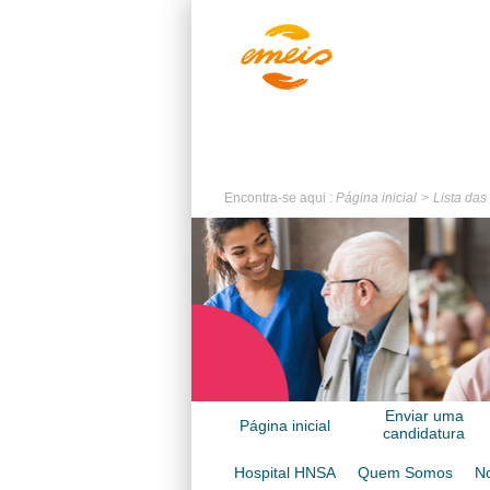
Encontra-se aqui :
Página inicial
Lista das
Enviar uma
Página inicial
candidatura
espontânea
Hospital HNSA
Quem Somos
No