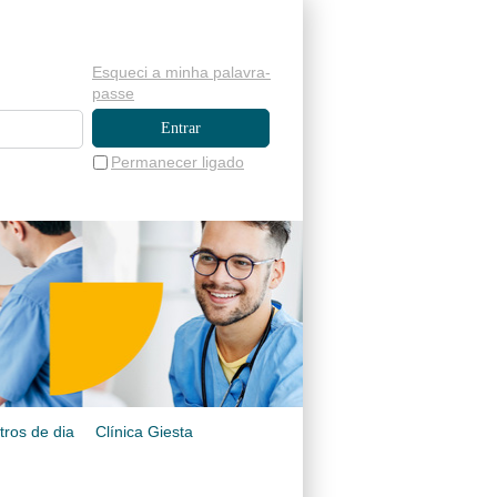
Esqueci a minha palavra-
passe
Permanecer ligado
tros de dia
Clínica Giesta