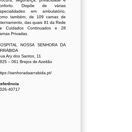
rocura, segurança, privacidade e
onforto. Dispõe de várias
specialidades em ambulatório,
omo também, de 109 camas de
nternamento, das quais 81 da Rede
e Cuidados Continuados e 28
amas Privadas.
HOSPITAL NOSSA SENHORA DA
RRÁBIDA
ua Ary dos Santos, 11
925 – 061 Brejos de Azeitão
ttps://senhoradaarrabida.pt/
eferência
026-40717