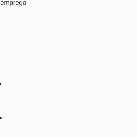
e emprego
a
do