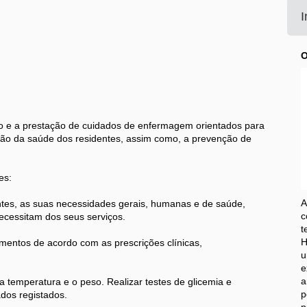
I
O
ão e a prestação de cuidados de enfermagem orientados para
o da saúde dos residentes, assim como, a prevenção de
es:
A
es, as suas necessidades gerais, humanas e de saúde,
c
cessitam dos seus serviços.
t
H
entos de acordo com as prescrições clínicas,
u
e
a
a temperatura e o peso. Realizar testes de glicemia e
p
dos registados.