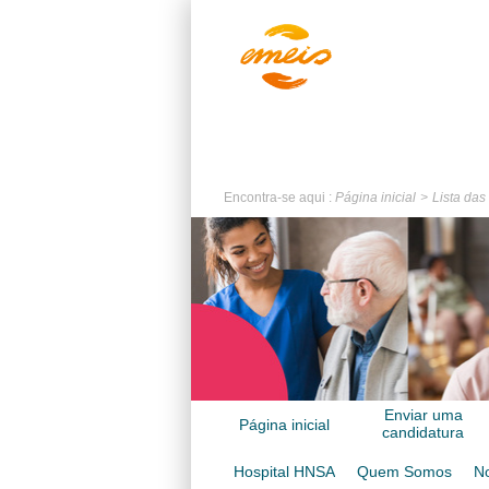
Encontra-se aqui :
Página inicial
Lista das
Enviar uma
Página inicial
candidatura
espontânea
Hospital HNSA
Quem Somos
No