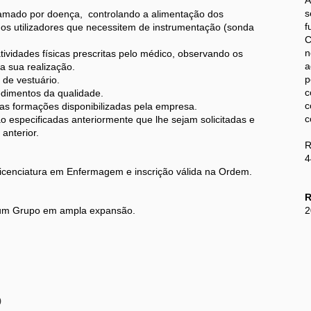
A
s
amado por doença, controlando a alimentação dos
f
 os utilizadores que necessitem de instrumentação (sonda
C
n
ividades físicas prescritas pelo médico, observando os
a
a sua realização.
de vestuário.
c
dimentos da qualidade.
c
as formações disponibilizadas pela empresa.
c
 especificadas anteriormente que lhe sejam solicitadas e
anterior.
R
4
icenciatura em Enfermagem e inscrição válida na Ordem.
R
num Grupo em ampla expansão.
2
o