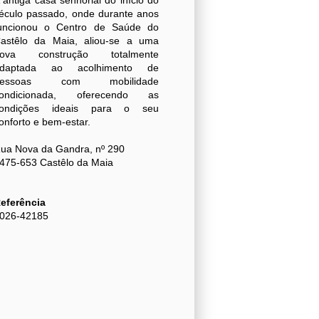
 antiga casa senhorial do início do
éculo passado, onde durante anos
uncionou o Centro de Saúde do
astêlo da Maia, aliou-se a uma
ova construção totalmente
daptada ao acolhimento de
pessoas com mobilidade
ondicionada, oferecendo as
ondições ideais para o seu
onforto e bem-estar.
ua Nova da Gandra, nº 290
475-653 Castêlo da Maia
eferência
026-42185