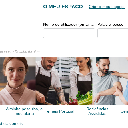
O MEU ESPAÇO
Criar o meu espaço
Nome de utilizador (email, de tipo exemplo@exemplo.pt)
Palavra-passe
 ofertas
Detalhe da oferta
A minha pesquisa, o
Residências
emeis Portugal
Cen
meu alerta
Assistidas
tícias emeis