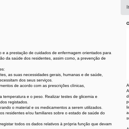
I
O
ão e a prestação de cuidados de enfermagem orientados para
o da saúde dos residentes, assim como, a prevenção de
es:
es, as suas necessidades gerais, humanas e de saúde,
cessitam dos seus serviços.
A
entos de acordo com as prescrições clínicas,
A
d
a temperatura e o peso. Realizar testes de glicemia e
p
dos registados.
ando o material e os medicamentos a serem utilizados.
a
s residentes e/ou familiares sobre o estado de saúde do
s
 registar todos os dados relativos à própria função que devam