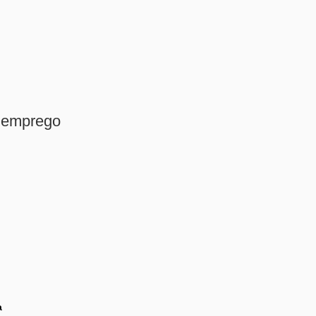
e emprego
a