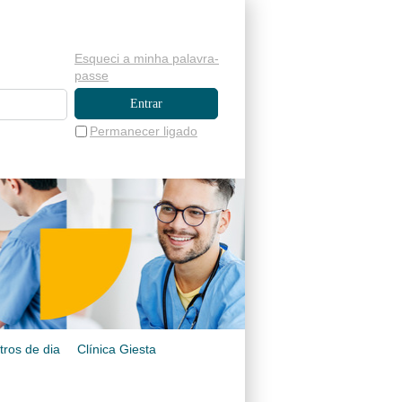
Esqueci a minha palavra-
passe
Permanecer ligado
tros de dia
Clínica Giesta