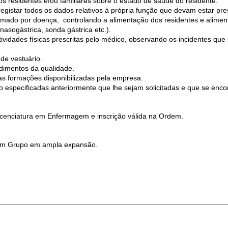
 residentes e/ou familiares sobre o estado de saúde do residente.
registar todos os dados relativos à própria função que devam estar pre
mado por doença, controlando a alimentação dos residentes e aliment
asogástrica, sonda gástrica etc.).
ividades físicas prescritas pelo médico, observando os incidentes que
de vestuário.
dimentos da qualidade.
s formações disponibilizadas pela empresa.
 especificadas anteriormente que lhe sejam solicitadas e que se enco
icenciatura em Enfermagem e inscrição válida na Ordem.
num Grupo em ampla expansão.