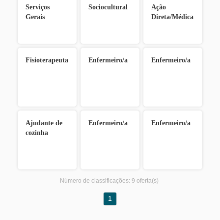
Serviços
Sociocultural
Ação
Gerais
Direta/Médica
Fisioterapeuta
Enfermeiro/a
Enfermeiro/a
Ajudante de
Enfermeiro/a
Enfermeiro/a
cozinha
Número de classificações:
9 oferta(s)
1