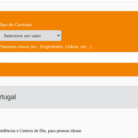
Tipo de Contrato
Palavras-chave
(ex.: Engenheiro, Lisboa, etc...)
tugal
sidências e Centros de Dia, para pessoas idosas.