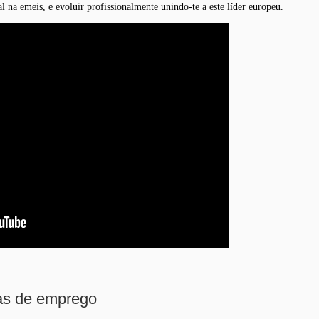
nal na
emeis
, e evoluir profissionalmente unindo-te a este líder europeu.
tas de emprego