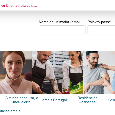
O MEU ESPAÇO
ou já foi retirada do site.
Criar o meu espaço
Nome de utilizador (email, de tipo exemplo@exemplo.pt)
Palavra-passe
A minha pesquisa, o
Residências
emeis Portugal
Cen
meu alerta
Assistidas
tícias emeis