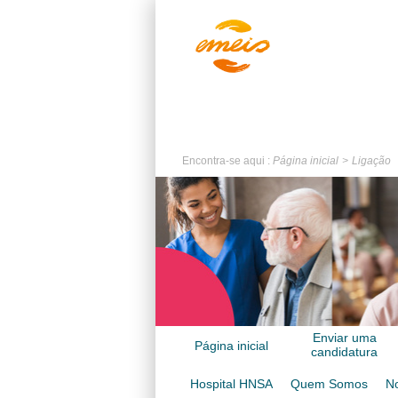
Encontra-se aqui :
Página inicial
Ligação
Enviar uma
Página inicial
candidatura
espontânea
Hospital HNSA
Quem Somos
No