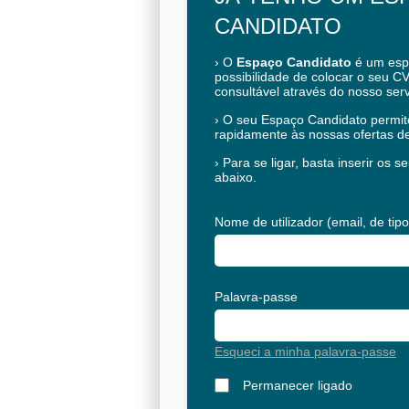
CANDIDATO
›
O
Espaço Candidato
é um espa
possibilidade de colocar o seu CV
consultável através do nosso ser
›
O seu Espaço Candidato permite
rapidamente às nossas ofertas d
›
Para se ligar, basta inserir os 
abaixo.
Nome de utilizador (email, de t
Palavra-passe
Esqueci a minha palavra-passe
Permanecer ligado