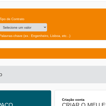
Tipo de Contrato
Palavras-chave
(ex.: Engenheiro, Lisboa, etc...)
o
Criação conta
PAÇO
CRIAR O MEU 