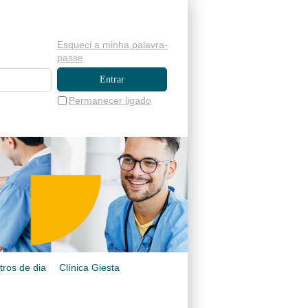
Esqueci a minha palavra-
passe
Permanecer ligado
tros de dia
Clínica Giesta