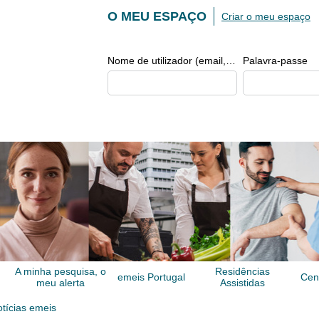
O MEU ESPAÇO
Criar o meu espaço
Nome de utilizador (email, de tipo exemplo@exemplo.pt)
Palavra-passe
A minha pesquisa, o
Residências
emeis Portugal
Cen
meu alerta
Assistidas
tícias emeis