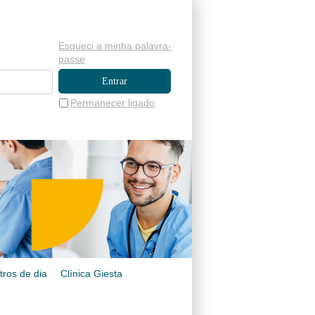
Esqueci a minha palavra-
passe
Permanecer ligado
tros de dia
Clínica Giesta