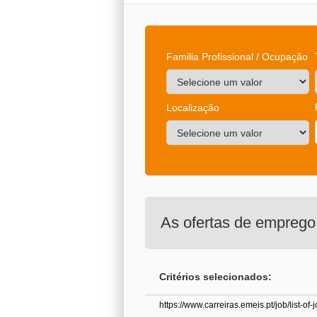
Familia Profissional / Ocupação
Localização
As ofertas de empreg
Critérios selecionados:
https://www.carreiras.emeis.pt/job/list-