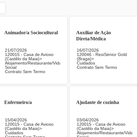
Animador/a Sociocultural
Auxiliar de Ação
Direta/Médica
21/07/2026
16/07/2026
120015 - Casa de Avioso
120046 - ResiSénior Gold
(Castêlo da Maia)>
(Braga)>
Alojamento/Restaurante/Vida
Cuidados
Social
Contrato Sem Termo
Contrato Sem Termo
Enfermeiro/a
Ajudante de cozinha
15/04/2026
03/04/2026
120015 - Casa de Avioso
120015 - Casa de Avioso
(Castêlo da Maia)>
(Castêlo da Maia)>
Cuidados
Alojamento/Restaurante/Vida