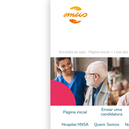
Encontra-se aqui :
Página inicial
Lista das
Enviar uma
Página inicial
candidatura
espontânea
Hospital HNSA
Quem Somos
No