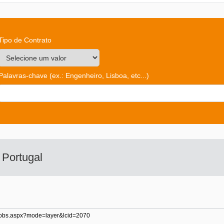
Tipo de Contrato
Palavras-chave
(ex.: Engenheiro, Lisboa, etc...)
o
Portugal
of-jobs.aspx?mode=layer&lcid=2070