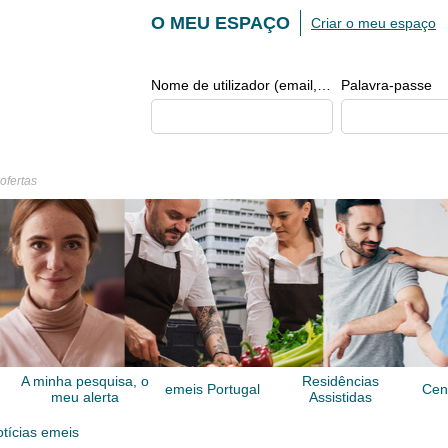
O MEU ESPAÇO
Criar o meu espaço
Nome de utilizador (email, de tipo exemplo@exemplo.pt)
Palavra-passe
 ofertas
A minha pesquisa, o
Residências
emeis Portugal
Cen
meu alerta
Assistidas
tícias emeis