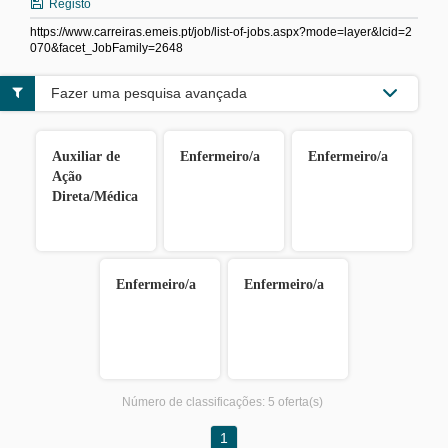
Registo
https://www.carreiras.emeis.pt/job/list-of-jobs.aspx?mode=layer&lcid=2
070&facet_JobFamily=2648
Fazer uma pesquisa avançada
Auxiliar de
Enfermeiro/a
Enfermeiro/a
Ação
Direta/Médica
Enfermeiro/a
Enfermeiro/a
Número de classificações:
5 oferta(s)
1