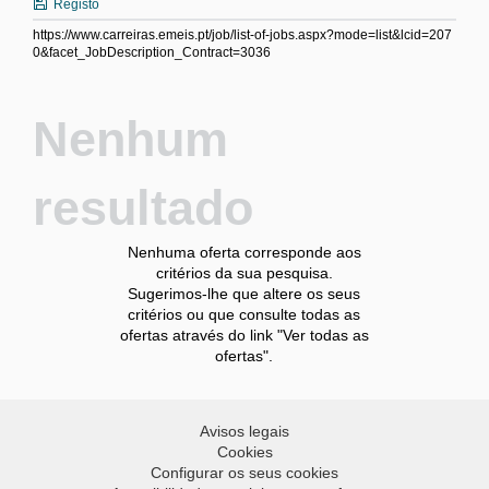
Registo
https://www.carreiras.emeis.pt/job/list-of-jobs.aspx?mode=list&lcid=207
0&facet_JobDescription_Contract=3036
Nenhum
resultado
Nenhuma oferta corresponde aos
critérios da sua pesquisa.
Sugerimos-lhe que altere os seus
critérios ou que consulte todas as
ofertas através do link "Ver todas as
ofertas".
Avisos legais
Cookies
Configurar os seus cookies