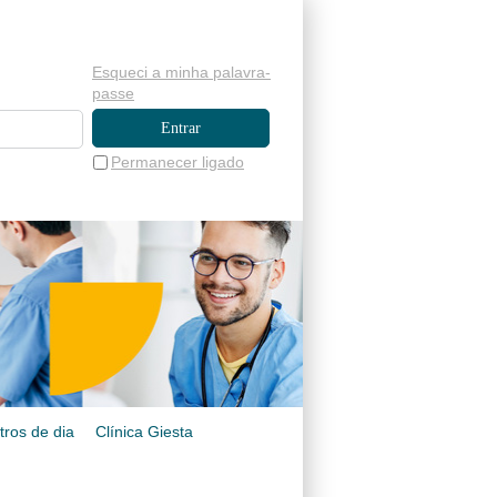
Esqueci a minha palavra-
passe
Permanecer ligado
tros de dia
Clínica Giesta