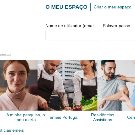
O MEU ESPAÇO
Criar o meu espaço
Nome de utilizador (email, de tipo exemplo@exemplo.pt)
Palavra-passe
 ofertas
A minha pesquisa, o
Residências
emeis Portugal
Cen
meu alerta
Assistidas
tícias emeis