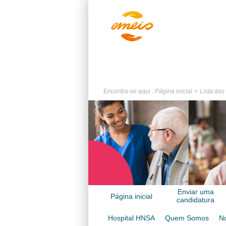
Encontra-se aqui :
Página inicial
Lista das
Enviar uma
Página inicial
candidatura
espontânea
Hospital HNSA
Quem Somos
No