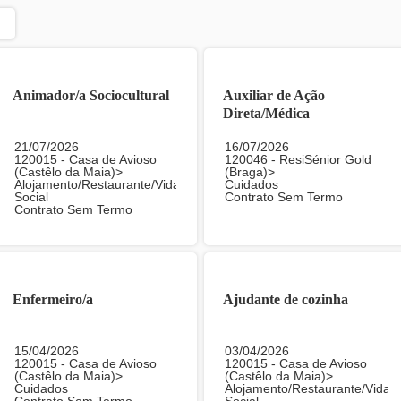
Animador/a Sociocultural
Auxiliar de Ação
Direta/Médica
21/07/2026
16/07/2026
120015 - Casa de Avioso
120046 - ResiSénior Gold
(Castêlo da Maia)>
(Braga)>
Alojamento/Restaurante/Vida
Cuidados
Social
Contrato Sem Termo
Contrato Sem Termo
Enfermeiro/a
Ajudante de cozinha
15/04/2026
03/04/2026
120015 - Casa de Avioso
120015 - Casa de Avioso
(Castêlo da Maia)>
(Castêlo da Maia)>
Cuidados
Alojamento/Restaurante/Vida