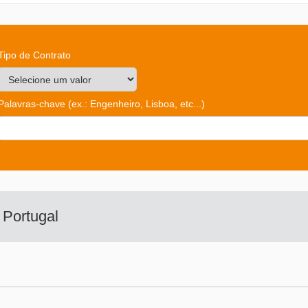
Tipo de Contrato
Palavras-chave
(ex.: Engenheiro, Lisboa, etc...)
o
Portugal